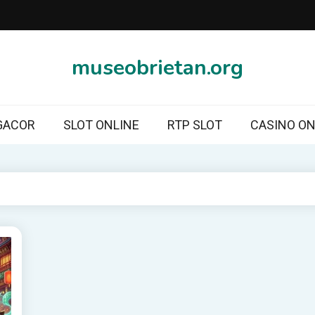
museobrietan.org
GACOR
SLOT ONLINE
RTP SLOT
CASINO ON