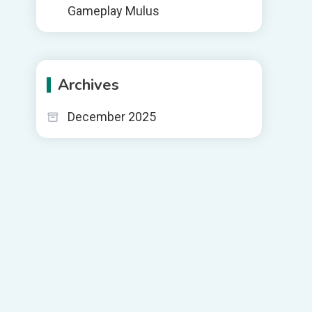
Gameplay Mulus
Archives
December 2025